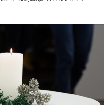
nge de lit : percale, satin, gaze de coton ou lin. Confort et…