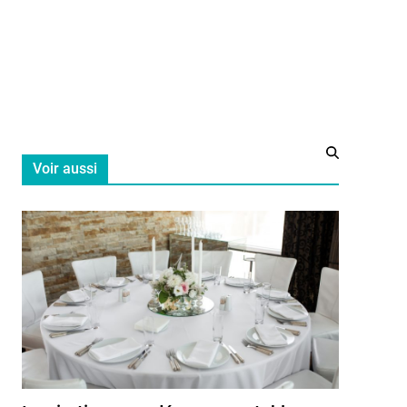
if
 astuces
Voir aussi