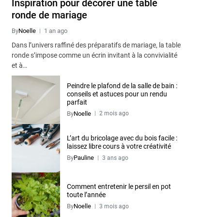
Inspiration pour décorer une table
ronde de mariage
By
Noelle
1 an ago
Dans l’univers raffiné des préparatifs de mariage, la table
ronde s’impose comme un écrin invitant à la convivialité
et à…
Peindre le plafond de la salle de bain :
conseils et astuces pour un rendu
parfait
By
Noelle
2 mois ago
L’art du bricolage avec du bois facile :
laissez libre cours à votre créativité
By
Pauline
3 ans ago
Comment entretenir le persil en pot
toute l’année
By
Noelle
3 mois ago