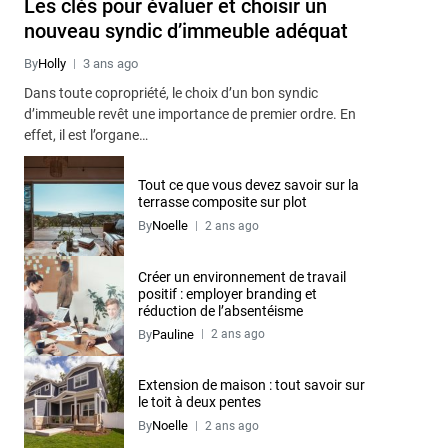
Les clés pour évaluer et choisir un
nouveau syndic d’immeuble adéquat
By
Holly
3 ans ago
Dans toute copropriété, le choix d’un bon syndic
d’immeuble revêt une importance de premier ordre. En
effet, il est l’organe…
Tout ce que vous devez savoir sur la
terrasse composite sur plot
By
Noelle
2 ans ago
Créer un environnement de travail
positif : employer branding et
réduction de l’absentéisme
By
Pauline
2 ans ago
Extension de maison : tout savoir sur
le toit à deux pentes
By
Noelle
2 ans ago