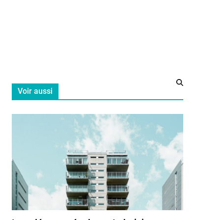
if
 astuces
Voir aussi